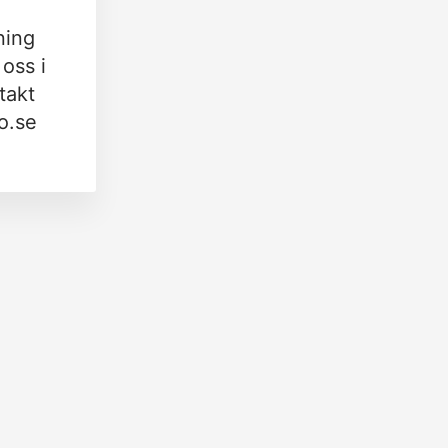
ning
oss i
takt
o.se