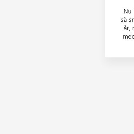
Nu 
så s
år,
med 