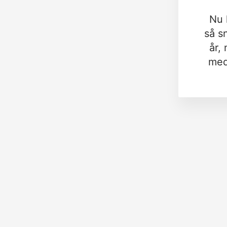
Nu 
så s
år,
med 