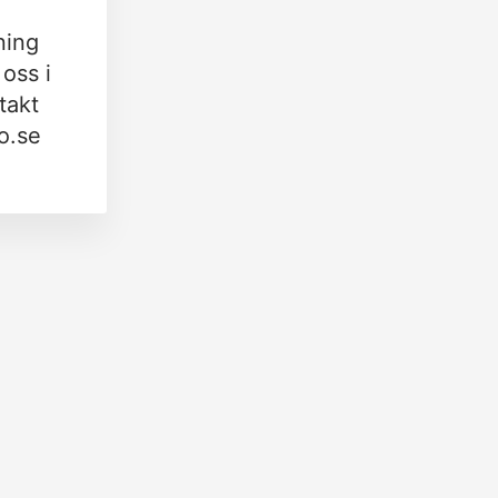
ning
oss i
takt
o.se