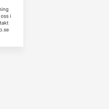
ning
oss i
takt
o.se