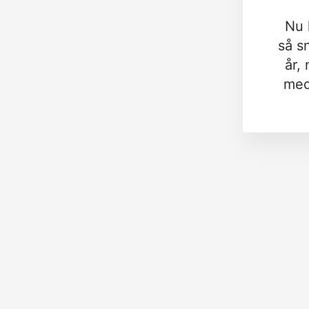
Nu 
så s
år,
med 