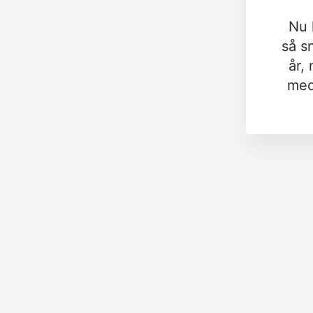
Nu 
så s
år,
med 