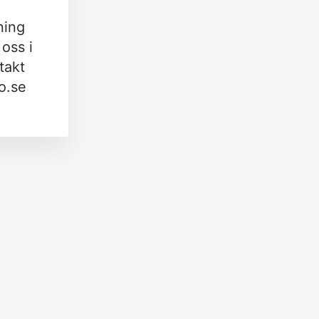
ning
oss i
takt
o.se